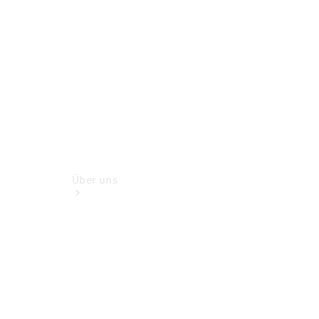
Servicetermin
buchen
Über uns
Unternehmen
Ansprechpartner