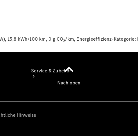
Extras
W), 15,8 kWh/100 km, 0 g CO
/km, Energieeffizienz-Kategorie:
2
Service & Zubehör
Servicetermin
buchen