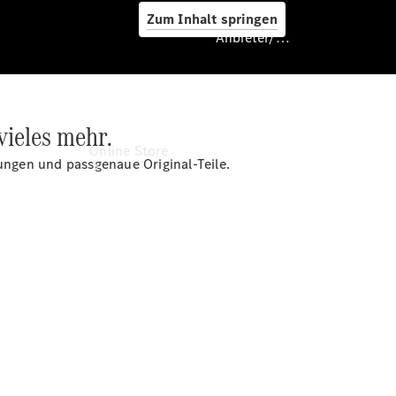
Zum Inhalt springen
Anbieter/Datenschutz
vieles mehr.
Anbieter/Datenschutz
Online Store
rungen und passgenaue Original-Teile.
Certified
Occasionen
Occasionsfahrzeuge
Fahrzeugzubehör
Digitale