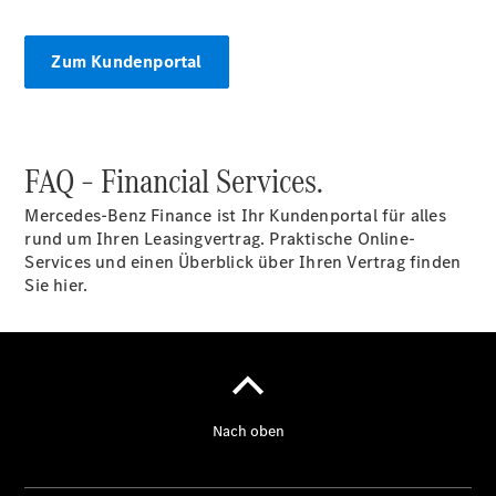
Intelligente
Fahrzeugsteuerung
Zum Kundenportal
Garantie
und
Original-
Teile
Mercedes-
FAQ – Financial Services.
Benz
QualityService
Mercedes-Benz Finance ist Ihr Kundenportal für alles
Digitale
rund um Ihren Leasingvertrag. Praktische Online-
Extras
Services und einen Überblick über Ihren Vertrag finden
Sie hier.
Servicetermin
buchen