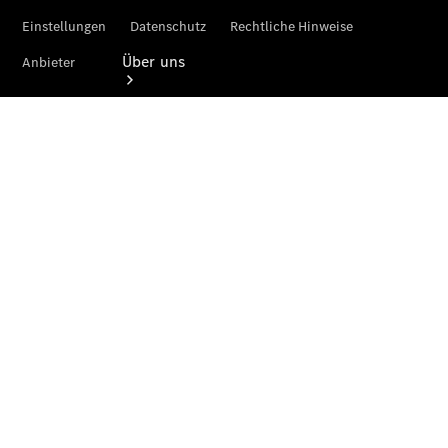
Über uns
Unternehmen
Ansprechpartner
Standort &
Öffnungszeiten
Kontaktformular
Servicetermin
buchen