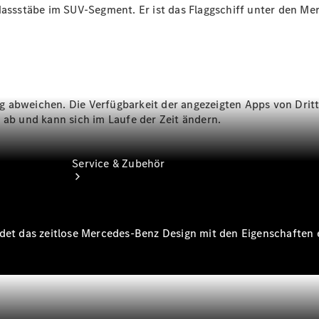
 Massstäbe im SUV-Segment. Er ist das Flaggschiff unter den 
Extras
g abweichen. Die Verfügbarkeit der angezeigten Apps von Drit
 ab und kann sich im Laufe der Zeit ändern.
Service & Zubehör
det das zeitlose Mercedes-Benz Design mit den Eigenschaften e
Servicetermin
buchen