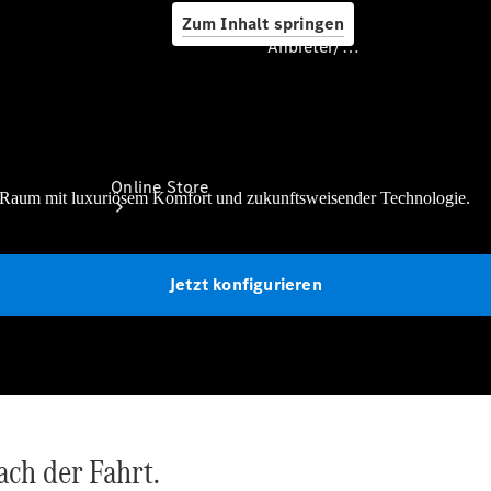
Zum Inhalt springen
Anbieter/Datenschutz
Anbieter/Datenschutz
Online Store
 Raum mit luxuriösem Komfort und zukunftsweisender Technologie.
Jetzt konfigurieren
Certified
Occasionen
Occasionsfahrzeuge
ch der Fahrt.
Fahrzeugzubehör
Digitale