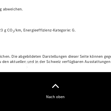
Servicetermin
ug abweichen.
buchen
23 g CO
/km, Energieeffizienz-Kategorie:
G.
2
hen. Die abgebildeten Darstellungen dieser Seite können gegeb
 zu den aktuellen und in der Schweiz verfügbaren Ausstattung
Über uns
Unternehmen
Ansprechpartner