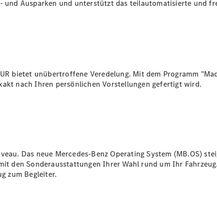
n- und Ausparken und unterstützt das teilautomatisierte und f
Übersicht
Reparatur
Service &
Garantie
Rückrufe
R bietet unübertroffene Veredelung. Mit dem Programm "Made
Ersatzteile
xakt nach Ihren persönlichen Vorstellungen gefertigt
wird.
Accessories
iveau. Das neue Mercedes-Benz Operating System (MB.OS) steig
Digitale
 den Sonderausstattungen Ihrer Wahl rund um Ihr Fahrzeug. Kü
Broschüre
g zum Begleiter.
Fahrzeugzubehör
Collection
Betriebsanleitungen