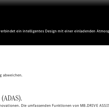
Digitale
Extras
Ladelösungen
Unterwegs
laden
Pannen- &
erbindet ein intelligentes Design mit einer einladenden Atmos
Unfallhilfe
Räder &
Reifen
Wartung,
Reparatur
&
Garantie
ug abweichen.
 (ADAS).
-Innovationen. Die umfassenden Funktionen von MB.DRIVE
ASSI