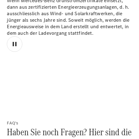
Wenn Mercedes-Benz Grünstromzertifikate einsetzt,
Standort &
dann aus zertifizierten
Energieerzeugungsanlagen,
d. h.
Öffnungszeiten
ausschliesslich aus Wind- und Solarkraftwerken, die
jünger als sechs Jahre
sind.
Soweit möglich, werden die
Kontaktformular
Energieausweise in dem Land erstellt und entwertet, in
Servicetermin
dem auch der Ladevorgang stattfindet.
buchen
00:00 / 00:00
FAQ's
Haben Sie noch Fragen? Hier sind die