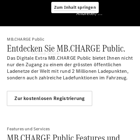
Zum Inhalt springen
Anbieter/Datenschutz
MB.CHARGE Public
Entdecken Sie MB.CHARGE Public.
Anbieter/Datenschutz
Online Store
Das Digitale Extra MB.CHARGE
Public
bietet Ihnen nicht
nur den Zugang zu einem der grössten öffentlichen
Ladenetze der Welt mit rund 2 Millionen Ladepunkten,
sondern auch zahlreiche Ladefunktionen im Fahrzeug.
Zur kostenlosen Registrierung
Certified
Occasionen
Occasionsfahrzeuge
Features und Services
Fahrzeugzubehör
MB.CHARGE Public Features und
Digitale