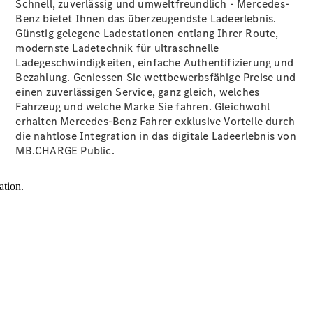
Schnell, zuverlässig und umweltfreundlich - Mercedes-
Digitale
Benz bietet Ihnen das überzeugendste Ladeerlebnis.
Extras
Günstig gelegene Ladestationen entlang Ihrer Route,
Ladelösungen
modernste Ladetechnik für ultraschnelle
Unterwegs
Ladegeschwindigkeiten, einfache Authentifizierung und
laden
Bezahlung. Geniessen Sie wettbewerbsfähige Preise und
Pannen- &
einen zuverlässigen Service, ganz gleich, welches
Unfallhilfe
Fahrzeug und welche Marke Sie fahren. Gleichwohl
Räder &
erhalten Mercedes-Benz Fahrer exklusive Vorteile durch
Reifen
die nahtlose Integration in das digitale Ladeerlebnis von
Wartung,
MB.CHARGE
Public.
Reparatur
&
Garantie