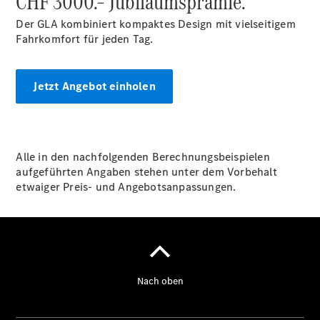
CHF 3000.– Jubiläumsprämie.
Digitale
Der GLA kombiniert kompaktes Design mit vielseitigem
Extras
Fahrkomfort für jeden Tag.
Ladelösungen
Unterwegs
laden
Jetzt Angebot einholen
Pannen- &
Unfallhilfe
Räder &
Reifen
Wartung,
Alle in den nachfolgenden Berechnungsbeispielen
Reparatur
aufgeführten Angaben stehen unter dem Vorbehalt
&
etwaiger Preis- und Angebotsanpassungen.
Garantie