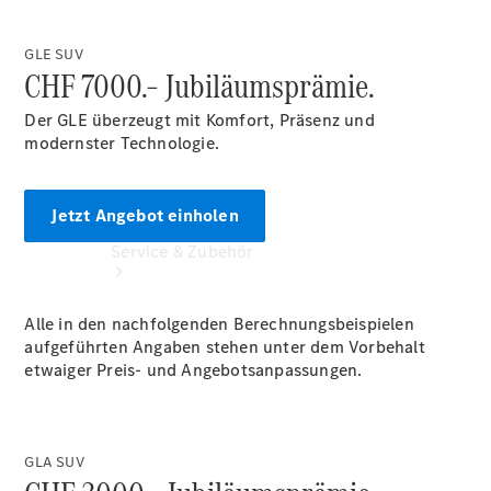
Extras
GLE SUV
CHF 7000.– Jubiläumsprämie.
Der GLE überzeugt mit Komfort, Präsenz und
modernster Technologie.
Jetzt Angebot einholen
Service & Zubehör
Alle in den nachfolgenden Berechnungsbeispielen
aufgeführten Angaben stehen unter dem Vorbehalt
etwaiger Preis- und Angebotsanpassungen.
Servicetermin
GLA SUV
buchen