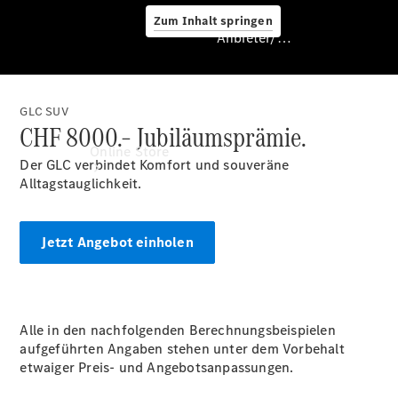
Zum Inhalt springen
Anbieter/Datenschutz
GLC SUV
CHF 8000.– Jubiläumsprämie.
Anbieter/Datenschutz
Online Store
Der GLC verbindet Komfort und souveräne
Alltagstauglichkeit.
Jetzt Angebot einholen
Certified
Alle in den nachfolgenden Berechnungsbeispielen
Occasionen
aufgeführten Angaben stehen unter dem Vorbehalt
Occasionsfahrzeuge
etwaiger Preis- und Angebotsanpassungen.
Fahrzeugzubehör
Digitale